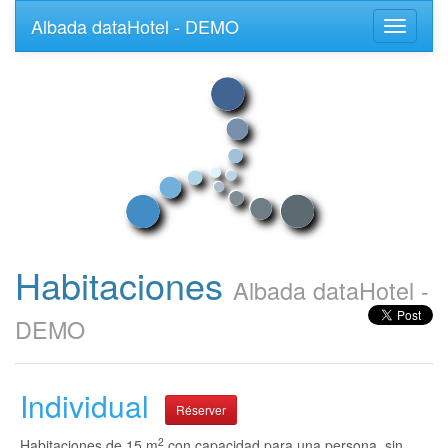
Albada dataHotel - DEMO
Toggle
navigati
Habitaciones
Albada dataHotel -
DEMO
Individual
Réserver
2
Habitaciones de 15 m
con capacidad para una persona, sin