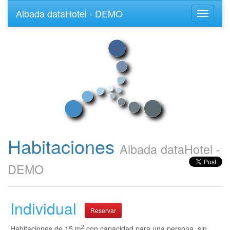
Albada dataHotel - DEMO
Toggle
navigati
Habitaciones
Albada dataHotel -
DEMO
Individual
Reservar
2
Habitaciones de 15 m
con capacidad para una persona, sin