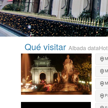
Qué visitar
Albada dataHo
M
M
M
P
S