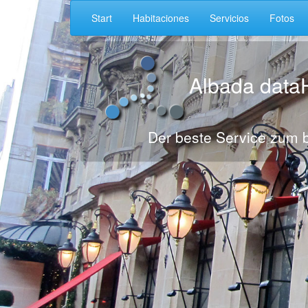
Start
Habitaciones
Servicios
Fotos
Albada data
Der beste Service zum b