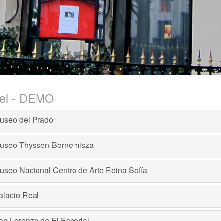
tel - DEMO
useo del Prado
useo Thyssen-Bornemisza
useo Nacional Centro de Arte Reina Sofía
alacio Real
an Lorenzo de El Escorial